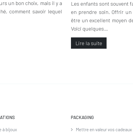
rs un bon choix, mais il y a
Les enfants sont souvent f
ché, comment savoir lequel
en prendre soin. Offrir u
être un excellent moyen de
Voici quelques…
Lire la suite
RATIONS
PACKAGING
e à bijoux
Mettre en valeur vos cadeaux